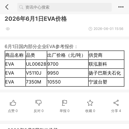
2026年6月1日EVA价格
2026-06-01 15:56
6月1日国内部分企业EVA参考报价：
商品名称
品类
出厂价格（元/吨）
供货商
EVA
UL00628
9700
联泓新科
EVA
V5110J
9950
扬子巴斯夫石化
EVA
7350M
10550
宁波台塑
点赞
0
反对
0
举报 0
收藏 0
分享
4