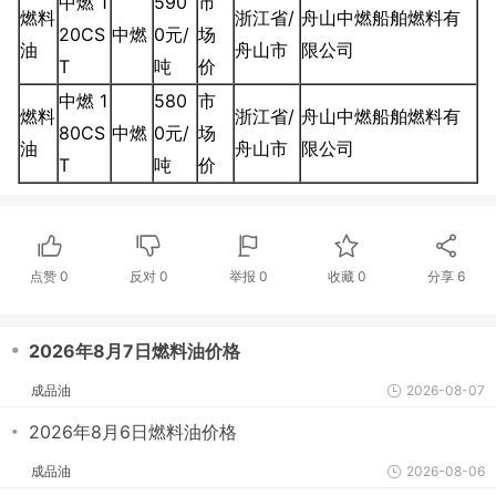
中燃 1
590
市
燃料
浙江省/
舟山中燃船舶燃料有
20CS
中燃
0元/
场
油
舟山市
限公司
T
吨
价
中燃 1
580
市
燃料
浙江省/
舟山中燃船舶燃料有
80CS
中燃
0元/
场
油
舟山市
限公司
T
吨
价
点赞
0
反对
0
举报 0
收藏 0
分享
6
・
2026年8月7日燃料油价格
成品油
2026-08-07
・
2026年8月6日燃料油价格
成品油
2026-08-06