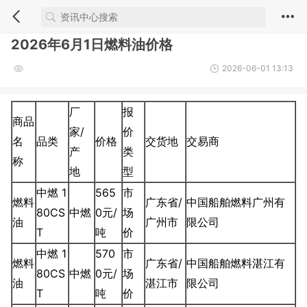
2026年6月1日燃料油价格
2026-06-01 13:13
厂
报
商品
家/
价
名
品类
价格
交货地
交易商
产
类
称
地
型
中燃 1
565
市
燃料
广东省/
中国船舶燃料广州有
80CS
中燃
0元/
场
油
广州市
限公司
T
吨
价
中燃 1
570
市
燃料
广东省/
中国船舶燃料湛江有
80CS
中燃
0元/
场
油
湛江市
限公司
T
吨
价