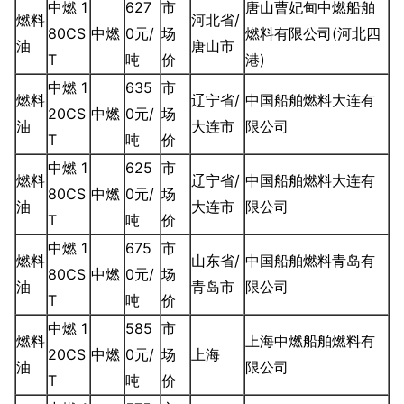
中燃 1
627
市
唐山曹妃甸中燃船舶
燃料
河北省/
80CS
中燃
0元/
场
燃料有限公司(河北四
油
唐山市
T
吨
价
港)
中燃 1
635
市
燃料
辽宁省/
中国船舶燃料大连有
20CS
中燃
0元/
场
油
大连市
限公司
T
吨
价
中燃 1
625
市
燃料
辽宁省/
中国船舶燃料大连有
80CS
中燃
0元/
场
油
大连市
限公司
T
吨
价
中燃 1
675
市
燃料
山东省/
中国船舶燃料青岛有
80CS
中燃
0元/
场
油
青岛市
限公司
T
吨
价
中燃 1
585
市
燃料
上海中燃船舶燃料有
20CS
中燃
0元/
场
上海
油
限公司
T
吨
价