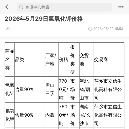
2026年5月29日氢氧化钾价格
2026-05-29 15:53
报
商品
厂家/
价
交货
名
品类
价格
交易商
产地
类
地
称
型
770
市
河北
萍乡市立信生
氢氧
唐山
含量90%
0元/
场
省/唐
化高科有限公
化钾
三孚
吨
价
山市
司
760
市
湖南
萍乡市立信生
氢氧
含量90%
内蒙
0元/
场
省/长
化高科有限公
化钾
吨
价
沙市
司