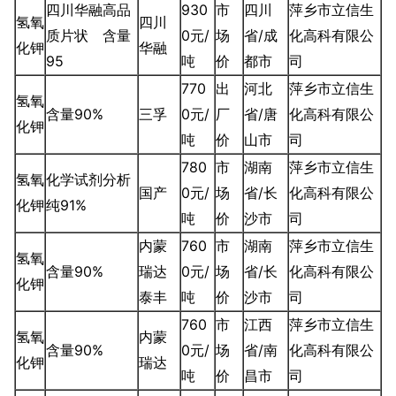
四川华融高品
930
市
四川
萍乡市立信生
氢氧
四川
质片状 含量
0元/
场
省/成
化高科有限公
化钾
华融
95
吨
价
都市
司
770
出
河北
萍乡市立信生
氢氧
含量90%
三孚
0元/
厂
省/唐
化高科有限公
化钾
吨
价
山市
司
780
市
湖南
萍乡市立信生
氢氧
化学试剂分析
国产
0元/
场
省/长
化高科有限公
化钾
纯91%
吨
价
沙市
司
内蒙
760
市
湖南
萍乡市立信生
氢氧
含量90%
瑞达
0元/
场
省/长
化高科有限公
化钾
泰丰
吨
价
沙市
司
760
市
江西
萍乡市立信生
氢氧
内蒙
含量90%
0元/
场
省/南
化高科有限公
化钾
瑞达
吨
价
昌市
司