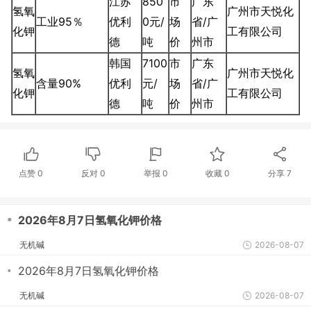
江苏
850
市
广东
氢氧
广州市天悦化
工业95％
优利
0元/
场
省/广
化钾
工有限公司
德
吨
价
州市
韩国
7100
市
广东
氢氧
广州市天悦化
含量90%
优利
元/
场
省/广
化钾
工有限公司
德
吨
价
州市
点赞
0
反对
0
举报 0
收藏 0
分享
7
・
2026年8月7日氢氧化钾价格
无机碱
2026-08-07
・
2026年8月7日氢氧化钾价格
无机碱
2026-08-07