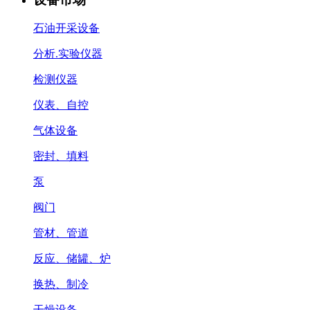
石油开采设备
分析.实验仪器
检测仪器
仪表、自控
气体设备
密封、填料
泵
阀门
管材、管道
反应、储罐、炉
换热、制冷
干燥设备