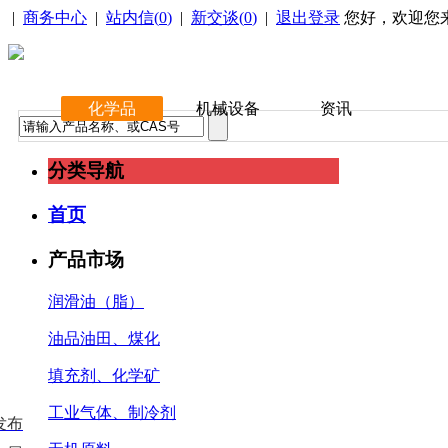
|
商务中心
|
站内信(
0
)
|
新交谈(
0
)
|
退出登录
您好，欢迎您
化学品
机械设备
资讯
分类导航
首页
产品市场
润滑油（脂）
油品油田、煤化
填充剂、化学矿
工业气体、制冷剂
发布