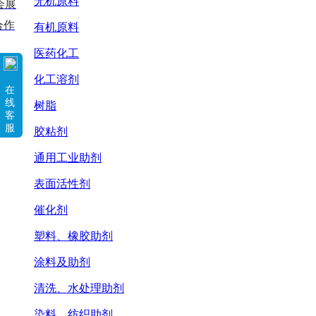
无机原料
会展
合作
有机原料
医药化工
化工溶剂
在
线
树脂
客
服
胶粘剂
通用工业助剂
表面活性剂
催化剂
塑料、橡胶助剂
涂料及助剂
清洗、水处理助剂
染料、纺织助剂