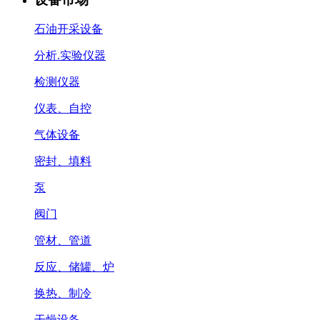
石油开采设备
分析.实验仪器
检测仪器
仪表、自控
气体设备
密封、填料
泵
阀门
管材、管道
反应、储罐、炉
换热、制冷
干燥设备