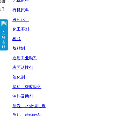
无机原料
会展
合作
有机原料
医药化工
化工溶剂
在
线
树脂
客
服
胶粘剂
通用工业助剂
表面活性剂
催化剂
塑料、橡胶助剂
涂料及助剂
清洗、水处理助剂
染料、纺织助剂