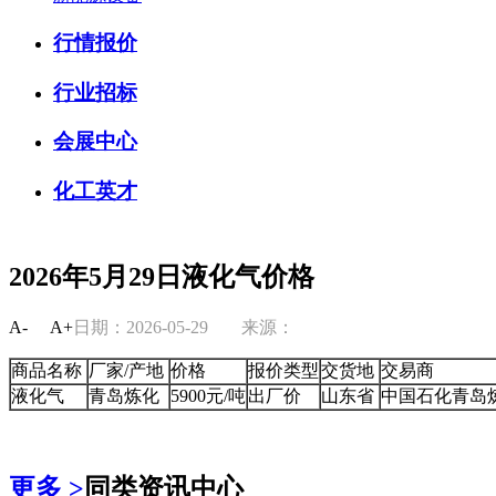
行情报价
行业招标
会展中心
化工英才
2026年5月29日液化气价格
A-
A+
日期：2026-05-29
来源：
商品名称
厂家/产地
价格
报价类型
交货地
交易商
液化气
青岛炼化
5900元/吨
出厂价
山东省
中国石化青岛
更多 >
同类资讯中心