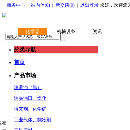
|
商务中心
|
站内信(
0
)
|
新交谈(
0
)
|
退出登录
您好，欢迎您
化学品
机械设备
资讯
分类导航
首页
产品市场
润滑油（脂）
油品油田、煤化
填充剂、化学矿
工业气体、制冷剂
发布