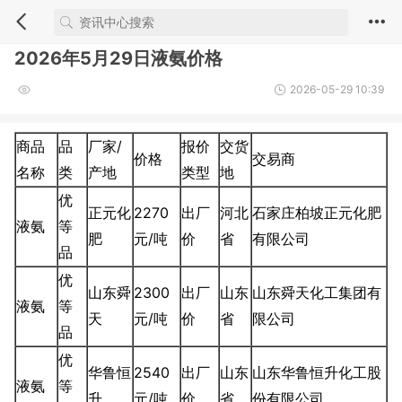
2026年5月29日液氨价格
2026-05-29 10:39
商品
品
厂家/
报价
交货
价格
交易商
名称
类
产地
类型
地
优
正元化
2270
出厂
河北
石家庄柏坡正元化肥
液氨
等
肥
元/吨
价
省
有限公司
品
优
山东舜
2300
出厂
山东
山东舜天化工集团有
液氨
等
天
元/吨
价
省
限公司
品
优
华鲁恒
2540
出厂
山东
山东华鲁恒升化工股
液氨
等
升
元/吨
价
省
份有限公司