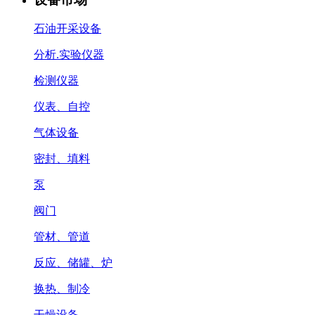
石油开采设备
分析.实验仪器
检测仪器
仪表、自控
气体设备
密封、填料
泵
阀门
管材、管道
反应、储罐、炉
换热、制冷
干燥设备