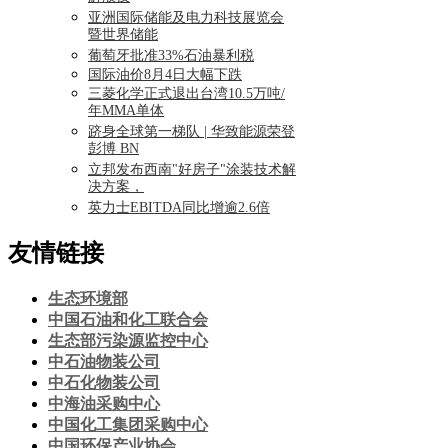
亚洲国际储能及电力科技展览会
暨世界储能
葡萄牙批准33%石油暴利税
国际油价8月4日大幅下跌
三菱化学正式退出台湾10.5万吨/
年MMA单体
跻身全球第一梯队 | 华致能源荣登
彭博 BN
立邦发布西南"好房子"涂装技术解
决方案，
英力士EBITDA同比增逾2.6倍
友情链接
生态环境部
中国石油和化工联合会
生态部污染源监控中心
中石油物装公司
中石化物装公司
中海油采购中心
中国化工集团采购中心
中国环保产业协会