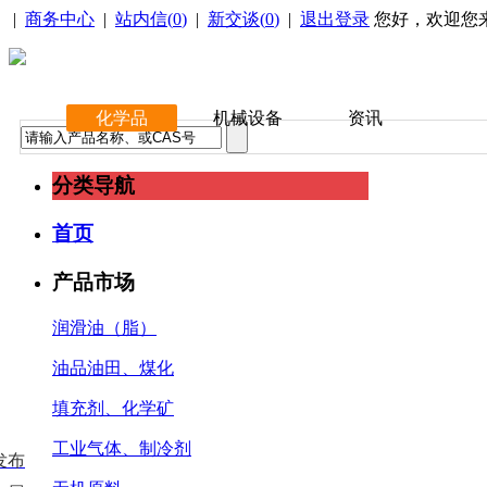
|
商务中心
|
站内信(
0
)
|
新交谈(
0
)
|
退出登录
您好，欢迎您
化学品
机械设备
资讯
分类导航
首页
产品市场
润滑油（脂）
油品油田、煤化
填充剂、化学矿
工业气体、制冷剂
发布