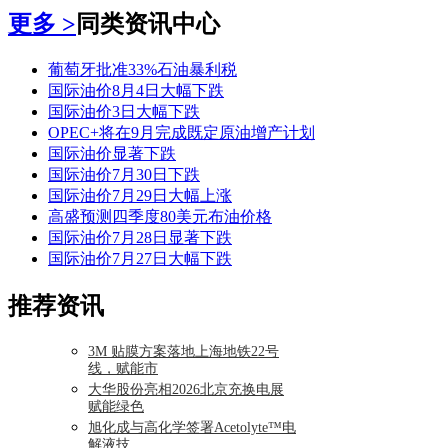
更多 >
同类资讯中心
葡萄牙批准33%石油暴利税
国际油价8月4日大幅下跌
国际油价3日大幅下跌
OPEC+将在9月完成既定原油增产计划
国际油价显著下跌
国际油价7月30日下跌
国际油价7月29日大幅上涨
高盛预测四季度80美元布油价格
国际油价7月28日显著下跌
国际油价7月27日大幅下跌
推荐资讯
3M 贴膜方案落地上海地铁22号
线，赋能市
大华股份亮相2026北京充换电展
赋能绿色
旭化成与高化学签署Acetolyte™电
解液技