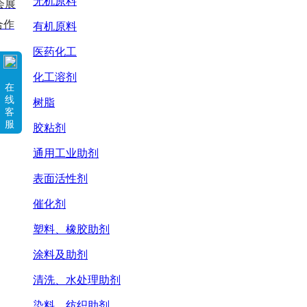
无机原料
会展
合作
有机原料
医药化工
化工溶剂
在
线
树脂
客
服
胶粘剂
通用工业助剂
表面活性剂
催化剂
塑料、橡胶助剂
涂料及助剂
清洗、水处理助剂
染料、纺织助剂