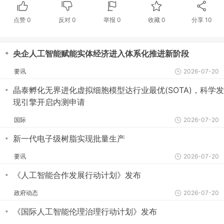
点赞
0
反对
0
举报 0
收藏 0
分享
10
・
央企人工智能赋能实体经济进入体系化推进新阶段
要讯
2026-07-20
・
晶泰孵化无界进化虚拟细胞模型达行业最优(SOTA)，科学发
现引擎开启内测申请
国际
2026-07-20
・
新一代电子级树脂实现批量生产
要讯
2026-07-20
・
《人工智能合作发展行动计划》发布
政府动态
2026-07-20
・
《国际人工智能伦理治理行动计划》发布