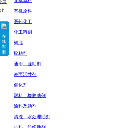
无机原料
会展
合作
有机原料
医药化工
化工溶剂
在
线
树脂
客
服
胶粘剂
通用工业助剂
表面活性剂
催化剂
塑料、橡胶助剂
涂料及助剂
清洗、水处理助剂
染料、纺织助剂