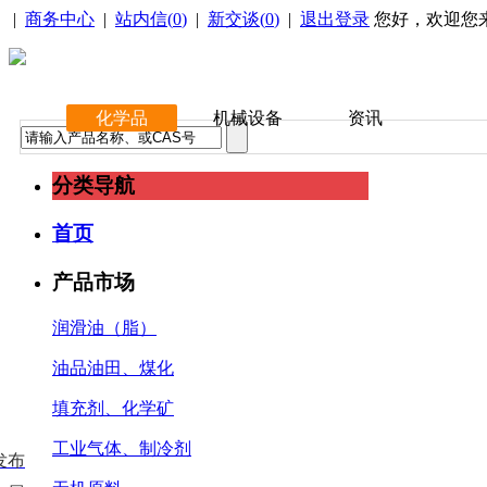
|
商务中心
|
站内信(
0
)
|
新交谈(
0
)
|
退出登录
您好，欢迎您
化学品
机械设备
资讯
分类导航
首页
产品市场
润滑油（脂）
油品油田、煤化
填充剂、化学矿
工业气体、制冷剂
发布