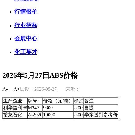
行情报价
行业招标
会展中心
化工英才
2026年5月27日ABS价格
A-
A+
日期：2026-05-27
来源：
生产企业
牌号
价格（元/吨）
涨跌
备注
利华益利津
M347
9800
-200
自提
裕龙石化
A-2020
10000
-300
华东送到参考价