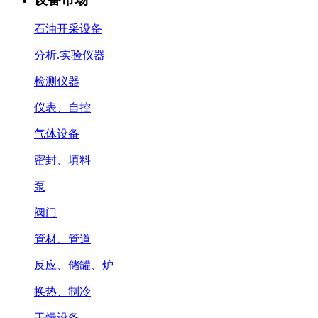
石油开采设备
分析.实验仪器
检测仪器
仪表、自控
气体设备
密封、填料
泵
阀门
管材、管道
反应、储罐、炉
换热、制冷
干燥设备