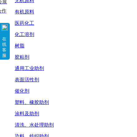
无机原料
会展
合作
有机原料
医药化工
化工溶剂
在
线
树脂
客
服
胶粘剂
通用工业助剂
表面活性剂
催化剂
塑料、橡胶助剂
涂料及助剂
清洗、水处理助剂
染料、纺织助剂