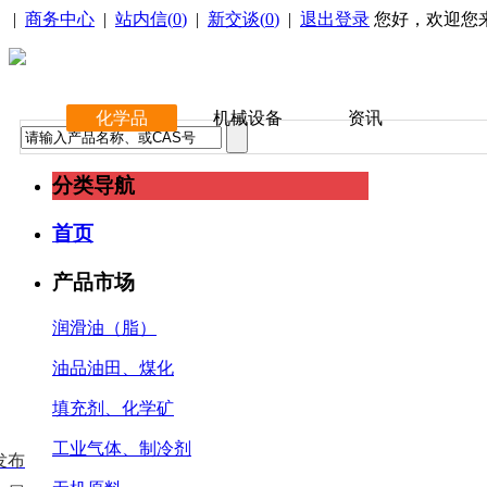
|
商务中心
|
站内信(
0
)
|
新交谈(
0
)
|
退出登录
您好，欢迎您
化学品
机械设备
资讯
分类导航
首页
产品市场
润滑油（脂）
油品油田、煤化
填充剂、化学矿
工业气体、制冷剂
发布