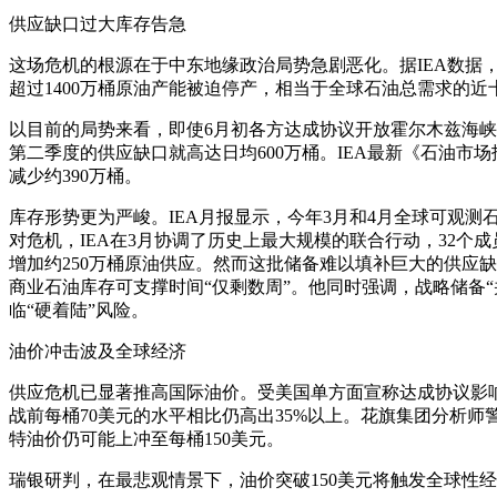
供应缺口过大库存告急
这场危机的根源在于中东地缘政治局势急剧恶化。据IEA数据
超过1400万桶原油产能被迫停产，相当于全球石油总需求的近
以目前的局势来看，即使6月初各方达成协议开放霍尔木兹海
第二季度的供应缺口就高达日均600万桶。IEA最新《石油市场
减少约390万桶。
库存形势更为严峻。IEA月报显示，今年3月和4月全球可观测石
对危机，IEA在3月协调了历史上最大规模的联合行动，32个
增加约250万桶原油供应。然而这批储备难以填补巨大的供应缺
商业石油库存可支撑时间“仅剩数周”。他同时强调，战略储备
临“硬着陆”风险。
油价冲击波及全球经济
供应危机已显著推高国际油价。受美国单方面宣称达成协议影响
战前每桶70美元的水平相比仍高出35%以上。花旗集团分析
特油价仍可能上冲至每桶150美元。
瑞银研判，在最悲观情景下，油价突破150美元将触发全球性