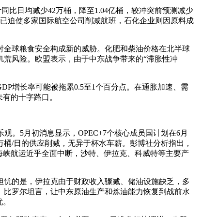
计同比日均减少42万桶，降至1.04亿桶，较冲突前预测减少
升已迫使多家国际航空公司削减航班，石化企业则因原料成
对全球粮食安全构成新的威胁。化肥和柴油价格在北半球
饥荒风险。欧盟表示，由于中东战争带来的“滞胀性冲
P增长率可能被拖累0.5至1个百分点。在通胀加速、需
未有的十字路口。
乐观。5月初消息显示，OPEC+7个核心成员国计划在6月
00万桶/日的供应削减，无异于杯水车薪。彭博社分析指出，
海峡航运近乎全面中断，沙特、伊拉克、科威特等主要产
担忧的是，伊拉克由于财政收入骤减、储油设施缺乏，多
。比罗尔坦言，让中东原油生产和炼油能力恢复到战前水
忧。