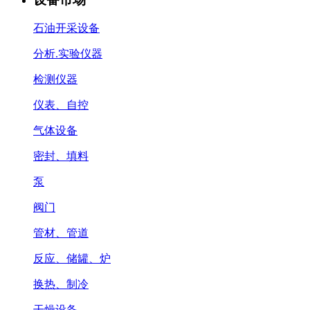
石油开采设备
分析.实验仪器
检测仪器
仪表、自控
气体设备
密封、填料
泵
阀门
管材、管道
反应、储罐、炉
换热、制冷
干燥设备