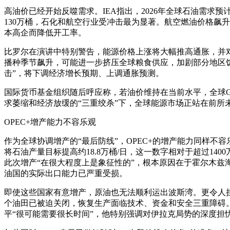
高油价已经开始反噬需求。IEA指出，2026年全球石油需求预
130万桶，石化和航空行业受冲击最为显著。航空燃油价格飙
本高企而降低开工率。
比罗尔在演讲中特别警告，能源价格上涨将大幅推高通胀，并
播种季节飙升，可能进一步挤压全球粮食供应，加剧部分地区
击”，将下调经济增长预期、上调通胀预测。
国际货币基金组织随后呼应称，若油价维持在当前水平，全球GD
求萎缩和经济放缓的“三重绞杀”下，全球能源市场正站在前所
OPEC+增产能力不容乐观
作为全球协调增产的“最后防线”，OPEC+的增产能力同样不容
将石油产量目标提高约18.8万桶/日，这一数字相对于超过14
此次增产“在很大程度上是象征性的”，根本原因在于霍尔木兹
油国的实际出口能力已严重受损。
即使这些国家有意增产，原油也无法顺利运出波斯湾。更令人
个油田已被迫关闭，恢复生产面临技术、资金和安全三重障碍
平“很可能需要很长时间”，他特别强调对伊拉克局势的深度担