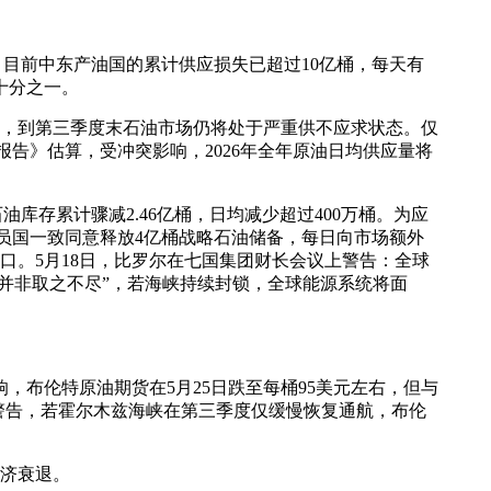
，目前中东产油国的累计供应损失已超过10亿桶，每天有
十分之一。
峡，到第三季度末石油市场仍将处于严重供不应求状态。仅
报告》估算，受冲突影响，2026年全年原油日均供应量将
油库存累计骤减2.46亿桶，日均减少超过400万桶。为应
成员国一致同意释放4亿桶战略石油储备，每日向市场额外
口。5月18日，比罗尔在七国集团财长会议上警告：全球
“并非取之不尽”，若海峡持续封锁，全球能源系统将面
，布伦特原油期货在5月25日跌至每桶95美元左右，但与
师警告，若霍尔木兹海峡在第三季度仅缓慢恢复通航，布伦
经济衰退。