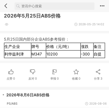
2026年5月25日ABS价格
2026-05-25 14:02
5月25日国内部分企业ABS参考报价：
生产企业
牌号
价格（元/吨）
涨跌
备注
利华益利津
M347
10200
-300
自提
点赞
0
反对
0
举报 0
收藏 0
分享
3
・
2026年8月6日ABS价格
PS/ABS
2026-08-06