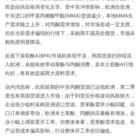
而是由供应格局变化主导。受中东冲突影响，欧洲自亚洲、
中东进口的甲基丙烯酸甲酯(MMA)货源减少，本地MMA生
产需求随之上升，对丙酮需求增加，对市场形成一定支撑。
但在当前需求偏弱的行情下，采购商不愿高价囤货，市场采
购热度明显降温。
反观下游双酚A(BPA)市场则表现平淡，韩国货源仍持续流
入欧洲，未能有效带动苯酚与丙酮消费，若本土双酚A行情
向好，将有效提振两大原料需求。
业内消息称，此前延期的中东丙酮货源已运抵欧洲，第二季
度也有美国货源进入市场；由于到货后价格波动风险较大，
企业很少临时采购亚洲进口货源。受苯酚需求小幅回暖、出
口订单增多带动，欧洲本土苯酚、丙酮供应量略有增加，企
业小幅上调装置开工率。但整体来看，受苯酚需求低迷、生
产运营成本偏高影响，行业整体开工率依旧偏低。