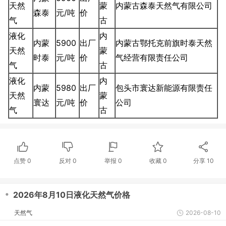
天然
蒙
内蒙古森泰天然气有限公司
森泰
元/吨
价
气
古
液化
内
内蒙
5900
出厂
内蒙古鄂托克前旗时泰天然
天然
蒙
时泰
元/吨
价
气经营有限责任公司
气
古
液化
内
内蒙
5980
出厂
包头市寰达新能源有限责任
天然
蒙
寰达
元/吨
价
公司
气
古
点赞
0
反对
0
举报 0
收藏 0
分享
10
・
2026年8月10日液化天然气价格
天然气
2026-08-10