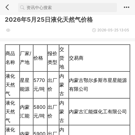
2026年5月25日液化天然气价格
2026-05-25 13:05
交
商品
厂家/
报价
价格
货
交易商
名称
产地
类型
地
液化
内
星星
5770
出厂
内蒙古鄂尔多斯市星星能源
天然
蒙
能源
元/吨
价
有限公司
气
古
液化
内
内蒙
5800
出厂
天然
蒙
内蒙古汇能煤化工有限公司
汇能
元/吨
价
气
古
液化
内
内蒙
5900
出厂