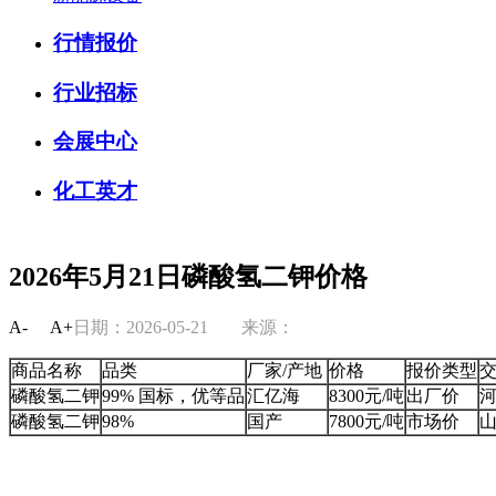
行情报价
行业招标
会展中心
化工英才
2026年5月21日磷酸氢二钾价格
A-
A+
日期：2026-05-21
来源：
商品名称
品类
厂家/产地
价格
报价类型
磷酸氢二钾
99% 国标，优等品
汇亿海
8300元/吨
出厂价
磷酸氢二钾
98%
国产
7800元/吨
市场价