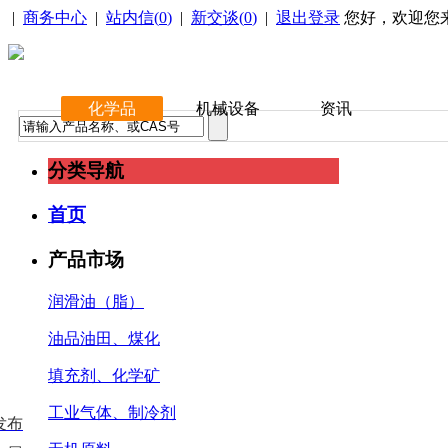
|
商务中心
|
站内信(
0
)
|
新交谈(
0
)
|
退出登录
您好，欢迎您
化学品
机械设备
资讯
分类导航
首页
产品市场
润滑油（脂）
油品油田、煤化
填充剂、化学矿
工业气体、制冷剂
发布