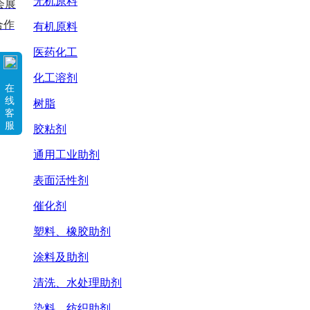
无机原料
会展
合作
有机原料
医药化工
化工溶剂
在
线
树脂
客
服
胶粘剂
通用工业助剂
表面活性剂
催化剂
塑料、橡胶助剂
涂料及助剂
清洗、水处理助剂
染料、纺织助剂