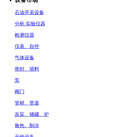
石油开采设备
分析.实验仪器
检测仪器
仪表、自控
气体设备
密封、填料
泵
阀门
管材、管道
反应、储罐、炉
换热、制冷
干燥设备