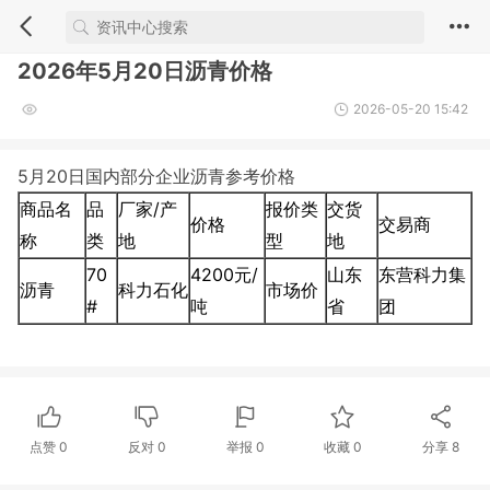
2026年5月20日沥青价格
2026-05-20 15:42
5月20日国内部分企业沥青参考价格
商品名
品
厂家/产
报价类
交货
价格
交易商
称
类
地
型
地
70
4200元/
山东
东营科力集
沥青
科力石化
市场价
#
吨
省
团
点赞
0
反对
0
举报 0
收藏 0
分享
8