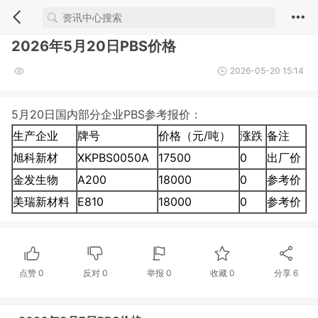
2026年5月20日PBS价格
2026-05-20 15:14
5月20日国内部分企业PBS参考报价：
生产企业
牌号
价格（元/吨）
涨跌
备注
旭科新材
XKPBS0050A
17500
0
出厂价
金发生物
A200
18000
0
参考价
美瑞新材料
E810
18000
0
参考价
点赞
0
反对
0
举报 0
收藏 0
分享
6