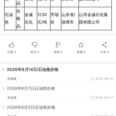
品
合
石油
金诚
1230
市场
山东省/
山东金诚石化集
格
焦
石化
元/吨
价
淄博市
团有限公司
品
点赞
0
反对
0
举报 0
收藏 0
分享
8
・
2026年8月10日石油焦价格
石油焦
2026-08-10
・
2026年8月7日石油焦价格
石油焦
2026-08-07
・
2026年8月5日石油焦价格