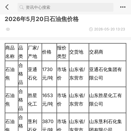
2026年5月20日石油焦价格
2026-05-20 13:23
商品
品
厂家/
报价
价格
交货地
交易商
名称
类
产地
类型
合
石油
亚通
1730
市场
山东省/
亚通石化集团有
格
焦
石化
元/吨
价
东营市
限公司
品
合
石油
胜星
1653
市场
山东省/
山东胜星化工有
格
焦
化工
元/吨
价
东营市
限公司
品
合
石油
垦利
3870
市场
山东省/
山东垦利石化集
格
焦
石化
元/吨
价
东营市
团有限公司