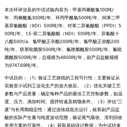
本次环评涉及的中试试验内容为：甲基丙烯酸氯100吨/
年、丙烯酰氯300吨/年、环丙甲酰氯500吨/年、间苯二甲
基异氰酸酯（XDI）500吨/年、对苯二异氰酸酯（PPDI）5
00吨/年、1,5-萘二异氰酸酯（NDI）500吨/年、异氰酸十
八酯500t/a、氯甲酸正辛酯200吨/年、氯甲酸正癸酯200
吨/年、联苯吡菌胺500吨/年、氟唑菌酰胺500吨/年、氟吡
菌酰胺500吨/年，总规模为4800吨/年，副产品盐酸规模
为9747.69吨/年。
中试目的：（1）验证工艺路线的工程可行性：主要验证从
实验室小试到工业化生产的放大效应。（2）优化关键工艺
参数与产品质量：确定每种产品的最佳工艺控制参数，如温
度、压力、滴加时间、搅拌转速及精馏条件。（3）评估“三
废”与长周期稳定性：通过连续或批次运行，核算副产品盐
酸的实际产生量与纯度波动范围，验证尾气吸收、溶剂回收
套用方案的可靠性。（4）获取基础设计数据：为中试结束