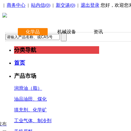
|
商务中心
|
站内信(
0
)
|
新交谈(
0
)
|
退出登录
您好，欢迎您
化学品
机械设备
资讯
分类导航
首页
产品市场
润滑油（脂）
油品油田、煤化
填充剂、化学矿
工业气体、制冷剂
发布