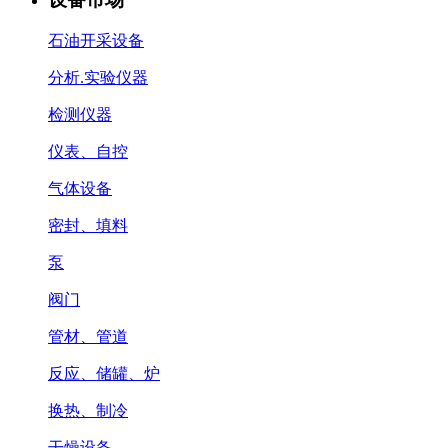
石油开采设备
分析.实验仪器
检测仪器
仪表、自控
气体设备
密封、填料
泵
阀门
管材、管道
反应、储罐、炉
换热、制冷
干燥设备