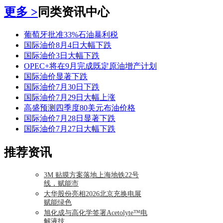
更多 >
同类资讯中心
葡萄牙批准33%石油暴利税
国际油价8月4日大幅下跌
国际油价3日大幅下跌
OPEC+将在9月完成既定原油增产计划
国际油价显著下跌
国际油价7月30日下跌
国际油价7月29日大幅上涨
高盛预测四季度80美元布油价格
国际油价7月28日显著下跌
国际油价7月27日大幅下跌
推荐资讯
3M 贴膜方案落地上海地铁22号
线，赋能市
大华股份亮相2026北京充换电展
赋能绿色
旭化成与高化学签署Acetolyte™电
解液技