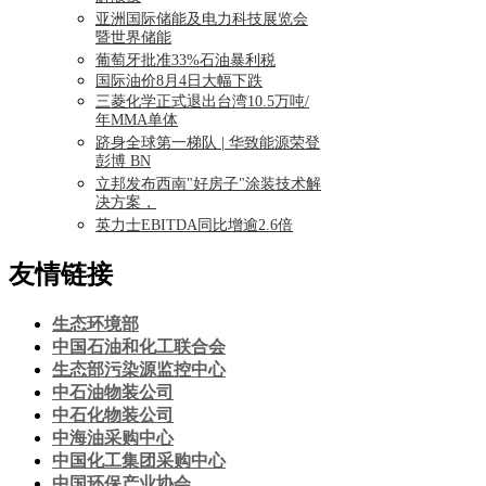
亚洲国际储能及电力科技展览会
暨世界储能
葡萄牙批准33%石油暴利税
国际油价8月4日大幅下跌
三菱化学正式退出台湾10.5万吨/
年MMA单体
跻身全球第一梯队 | 华致能源荣登
彭博 BN
立邦发布西南"好房子"涂装技术解
决方案，
英力士EBITDA同比增逾2.6倍
友情链接
生态环境部
中国石油和化工联合会
生态部污染源监控中心
中石油物装公司
中石化物装公司
中海油采购中心
中国化工集团采购中心
中国环保产业协会