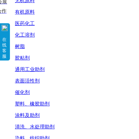
无机原料
会展
合作
有机原料
医药化工
化工溶剂
在
线
树脂
客
服
胶粘剂
通用工业助剂
表面活性剂
催化剂
塑料、橡胶助剂
涂料及助剂
清洗、水处理助剂
染料、纺织助剂