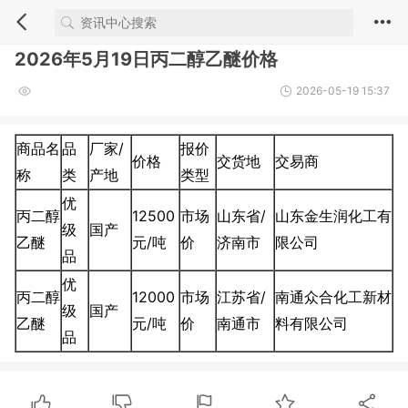
2026年5月19日丙二醇乙醚价格
2026-05-19 15:37
商品名
品
厂家/
报价
价格
交货地
交易商
称
类
产地
类型
优
丙二醇
12500
市场
山东省/
山东金生润化工有
级
国产
乙醚
元/吨
价
济南市
限公司
品
优
丙二醇
12000
市场
江苏省/
南通众合化工新材
级
国产
乙醚
元/吨
价
南通市
料有限公司
品