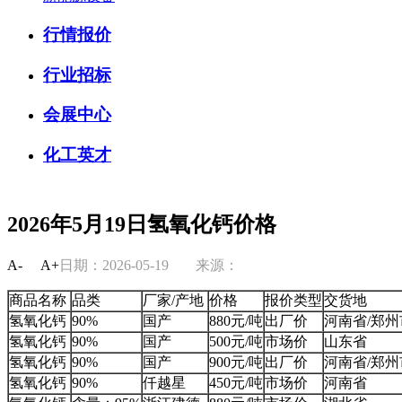
行情报价
行业招标
会展中心
化工英才
2026年5月19日氢氧化钙价格
A-
A+
日期：2026-05-19
来源：
商品名称
品类
厂家/产地
价格
报价类型
交货地
氢氧化钙
90%
国产
880元/吨
出厂价
河南省/郑州
氢氧化钙
90%
国产
500元/吨
市场价
山东省
氢氧化钙
90%
国产
900元/吨
出厂价
河南省/郑州
氢氧化钙
90%
仟越星
450元/吨
市场价
河南省