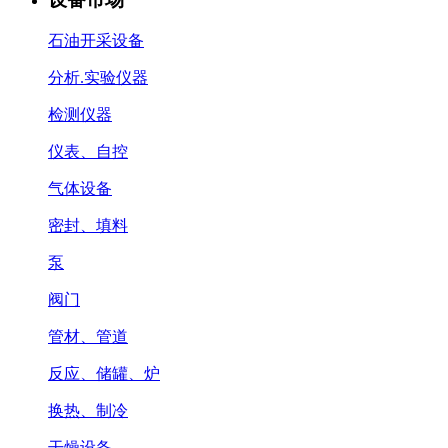
石油开采设备
分析.实验仪器
检测仪器
仪表、自控
气体设备
密封、填料
泵
阀门
管材、管道
反应、储罐、炉
换热、制冷
干燥设备