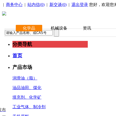
|
商务中心
|
站内信(
0
)
|
新交谈(
0
)
|
退出登录
您好，欢迎您
化学品
机械设备
资讯
分类导航
首页
产品市场
润滑油（脂）
油品油田、煤化
填充剂、化学矿
工业气体、制冷剂
发布