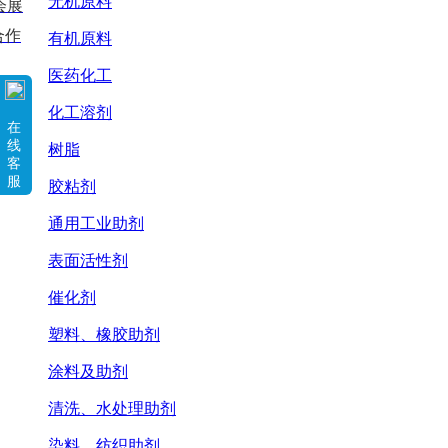
无机原料
会展
合作
有机原料
医药化工
化工溶剂
在
线
树脂
客
服
胶粘剂
通用工业助剂
表面活性剂
催化剂
塑料、橡胶助剂
涂料及助剂
清洗、水处理助剂
染料、纺织助剂