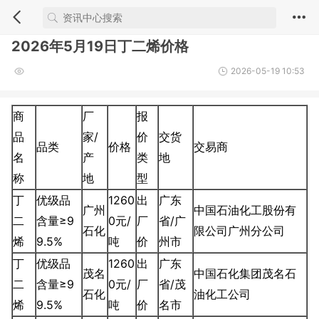
2026年5月19日丁二烯价格
2026-05-19 10:53
商
厂
报
品
家/
价
交货
品类
价格
交易商
名
产
类
地
称
地
型
丁
优级品
1260
出
广东
广州
中国石油化工股份有
二
含量≥9
0元/
厂
省/广
石化
限公司广州分公司
烯
9.5%
吨
价
州市
丁
优级品
1260
出
广东
茂名
中国石化集团茂名石
二
含量≥9
0元/
厂
省/茂
石化
油化工公司
烯
9.5%
吨
价
名市