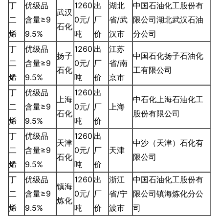
丁
优级品
1260
出
湖北
中国石油化工股份有
武汉
二
含量≥9
0元/
厂
省/武
限公司湖北武汉石油
石化
烯
9.5%
吨
价
汉市
分公司
丁
优级品
1260
出
江苏
扬子
中国石化扬子石油化
二
含量≥9
0元/
厂
省/南
石化
工有限公司
烯
9.5%
吨
价
京市
丁
优级品
1260
出
上海
中石化上海石油化工
二
含量≥9
0元/
厂
上海
石化
股份有限公司
烯
9.5%
吨
价
丁
优级品
1260
出
天津
中沙（天津）石化有
二
含量≥9
0元/
厂
天津
石化
限公司
烯
9.5%
吨
价
丁
优级品
1260
出
浙江
中国石油化工股份有
镇海
二
含量≥9
0元/
厂
省/宁
限公司镇海炼化分公
炼化
烯
9.5%
吨
价
波市
司