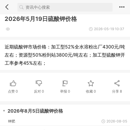
2026年5月19日硫酸钾价格
2026-05-19 10:37
近期硫酸钾市场价格：加工型52%全水溶粉出厂4300元/吨
左右；资源型50%粉到站3800元/吨左右；加工型硫酸钾开
工率参考45%左右；
点赞
0
反对
0
举报 0
收藏 0
分享
8
・
2026年8月5日硫酸钾价格
钾肥
2026-08-05