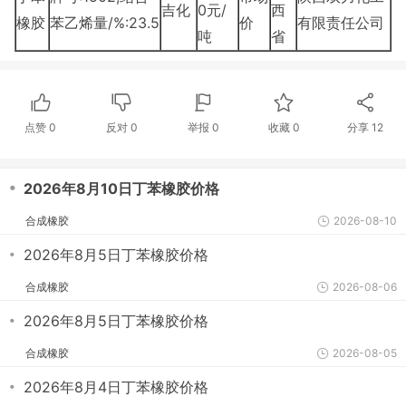
吉化
0元/
西
橡胶
苯乙烯量/%:23.5
价
有限责任公司
吨
省
点赞
0
反对
0
举报 0
收藏 0
分享
12
・
2026年8月10日丁苯橡胶价格
合成橡胶
2026-08-10
・
2026年8月5日丁苯橡胶价格
合成橡胶
2026-08-06
・
2026年8月5日丁苯橡胶价格
合成橡胶
2026-08-05
・
2026年8月4日丁苯橡胶价格