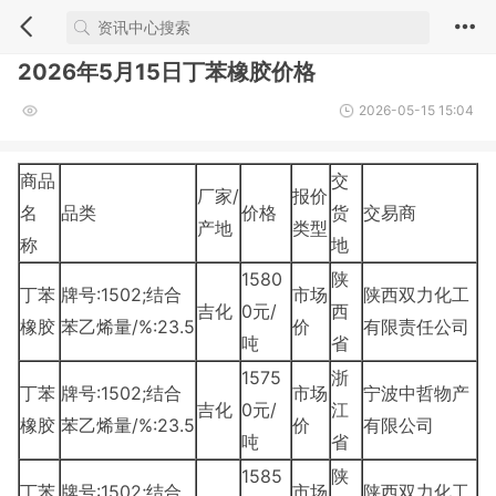
2026年5月15日丁苯橡胶价格
2026-05-15 15:04
商品
交
厂家/
报价
名
品类
价格
货
交易商
产地
类型
称
地
1580
陕
丁苯
牌号:1502;结合
市场
陕西双力化工
吉化
0元/
西
橡胶
苯乙烯量/%:23.5
价
有限责任公司
吨
省
1575
浙
丁苯
牌号:1502;结合
市场
宁波中哲物产
吉化
0元/
江
橡胶
苯乙烯量/%:23.5
价
有限公司
吨
省
1585
陕
丁苯
牌号:1502;结合
市场
陕西双力化工