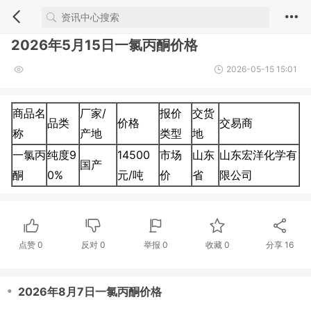
2026年5月15日一氯丙酮价格
2026-05-15 15:01
商品名
厂家/
报价
交货
品类
价格
交易商
称
产地
类型
地
一氯丙
纯度9
14500
市场
山东
山东宏洋化学有
国产
酮
0%
元/吨
价
省
限公司
点赞
0
反对
0
举报 0
收藏 0
分享
16
・
2026年8月7日一氯丙酮价格