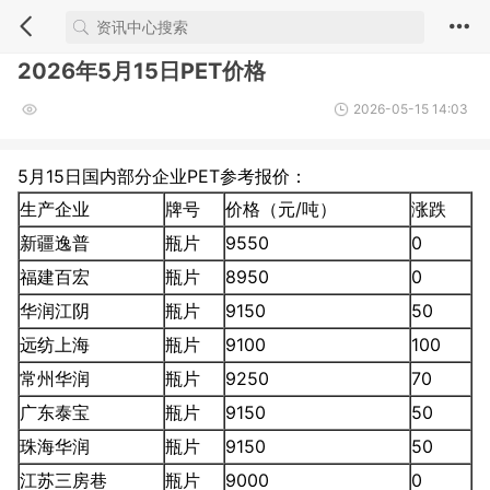
2026年5月15日PET价格
2026-05-15 14:03
5月15日国内部分企业PET参考报价：
生产企业
牌号
价格（元/吨）
涨跌
新疆逸普
瓶片
9550
0
福建百宏
瓶片
8950
0
华润江阴
瓶片
9150
50
远纺上海
瓶片
9100
100
常州华润
瓶片
9250
70
广东泰宝
瓶片
9150
50
珠海华润
瓶片
9150
50
江苏三房巷
瓶片
9000
0