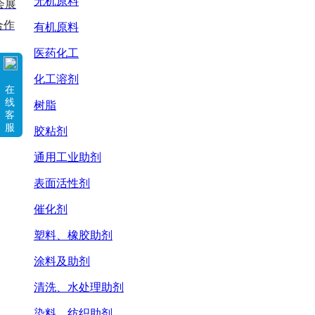
无机原料
会展
合作
有机原料
医药化工
化工溶剂
在
线
树脂
客
服
胶粘剂
通用工业助剂
表面活性剂
催化剂
塑料、橡胶助剂
涂料及助剂
清洗、水处理助剂
染料、纺织助剂