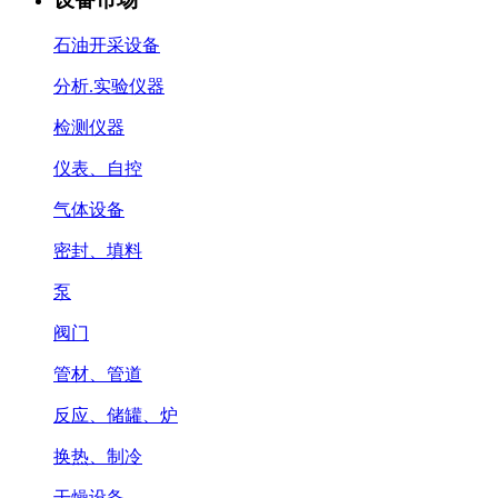
石油开采设备
分析.实验仪器
检测仪器
仪表、自控
气体设备
密封、填料
泵
阀门
管材、管道
反应、储罐、炉
换热、制冷
干燥设备