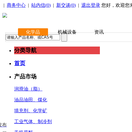
|
商务中心
|
站内信(
0
)
|
新交谈(
0
)
|
退出登录
您好，欢迎您
化学品
机械设备
资讯
分类导航
首页
产品市场
润滑油（脂）
油品油田、煤化
填充剂、化学矿
工业气体、制冷剂
发布