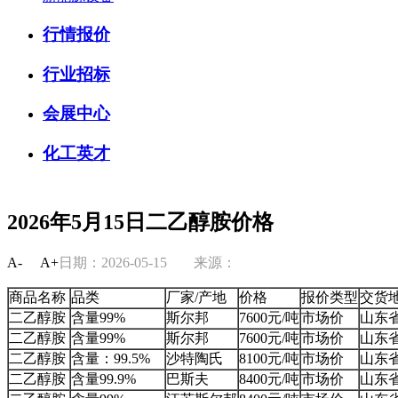
行情报价
行业招标
会展中心
化工英才
2026年5月15日二乙醇胺价格
A-
A+
日期：2026-05-15
来源：
商品名称
品类
厂家/产地
价格
报价类型
交货
二乙醇胺
含量99%
斯尔邦
7600元/吨
市场价
山东
二乙醇胺
含量99%
斯尔邦
7600元/吨
市场价
山东
二乙醇胺
含量：99.5%
沙特陶氏
8100元/吨
市场价
山东
二乙醇胺
含量99.9%
巴斯夫
8400元/吨
市场价
山东