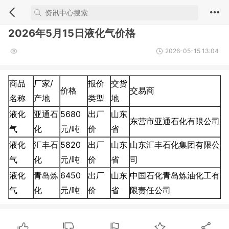
2026年5月15日液化气价格
2026-05-15 13:04
商品
厂家/
报价
交货
价格
交易商
名称
产地
类型
地
液化
亚通石
5680
出厂
山东
东营市亚通石化有限公司
气
化
元/吨
价
省
液化
汇丰石
5820
出厂
山东
山东汇丰石化集团有限公
气
化
元/吨
价
省
司
液化
青岛炼
6450
出厂
山东
中国石化青岛炼油化工有
气
化
元/吨
价
省
限责任公司