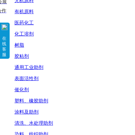
无机原料
会展
合作
有机原料
医药化工
化工溶剂
在
线
树脂
客
服
胶粘剂
通用工业助剂
表面活性剂
催化剂
塑料、橡胶助剂
涂料及助剂
清洗、水处理助剂
染料、纺织助剂