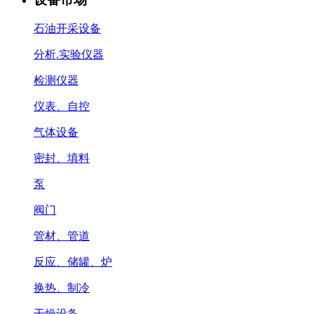
石油开采设备
分析.实验仪器
检测仪器
仪表、自控
气体设备
密封、填料
泵
阀门
管材、管道
反应、储罐、炉
换热、制冷
干燥设备