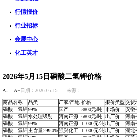
行情报价
行业招标
会展中心
化工英才
2026年5月15日磷酸二氢钾价格
A-
A+
日期：2026-05-15
来源：
商品名称
品类
厂家/产地
价格
报价类型
交货
磷酸二氢钾
99%
国产
8800元/吨
市场价
安徽
磷酸二氢钾
水处理级别
河南正源
6800元/吨
出厂价
河南
磷酸二氢钾
99%
河南正源
11000元/吨
出厂价
河南
磷酸二氢钾
主含量≥99.0%
强兴化工
11000元/吨
出厂价
湖北