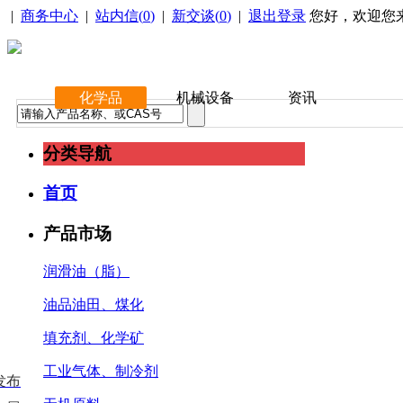
|
商务中心
|
站内信(
0
)
|
新交谈(
0
)
|
退出登录
您好，欢迎您
化学品
机械设备
资讯
分类导航
首页
产品市场
润滑油（脂）
油品油田、煤化
填充剂、化学矿
工业气体、制冷剂
发布