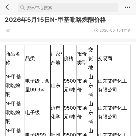
2026年5月15日N-甲基吡咯烷酮价格
2026-05-15 11:19
交
商品名
厂家/
报价
品类
价格
货
交易商
称
产地
类型
地
N-甲基
山
电子级，含
9500
市场
山东艾特化工
吡咯烷
山东
东
量99.9%
元/吨
价
有限公司
酮
省
N-甲基
山
迈奇
9500
市场
山东艾特化工
吡咯烷
电子级
东
化学
元/吨
价
有限公司
酮
省
N-甲基
山
电子级99.
滨州
9500
市场
山东艾特化工