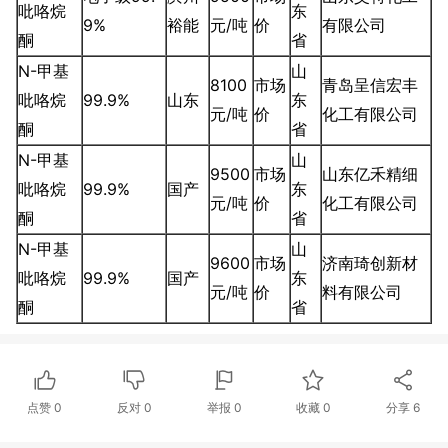
吡咯烷
东
9%
裕能
元/吨
价
有限公司
酮
省
N-甲基
山
8100
市场
青岛呈信宏丰
吡咯烷
99.9%
山东
东
元/吨
价
化工有限公司
酮
省
N-甲基
山
9500
市场
山东亿禾精细
吡咯烷
99.9%
国产
东
元/吨
价
化工有限公司
酮
省
N-甲基
山
9600
市场
济南琦创新材
吡咯烷
99.9%
国产
东
元/吨
价
料有限公司
酮
省
点赞
0
反对
0
举报 0
收藏 0
分享
6