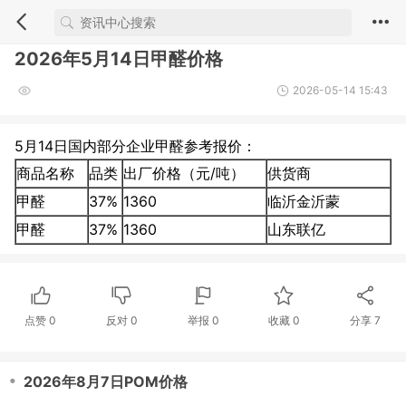
2026年5月14日甲醛价格
2026-05-14 15:43
5月14日国内部分企业甲醛参考报价：
商品名称
品类
出厂价格（元/吨）
供货商
甲醛
37%
1360
临沂金沂蒙
甲醛
37%
1360
山东联亿
点赞
0
反对
0
举报 0
收藏 0
分享
7
・
2026年8月7日POM价格