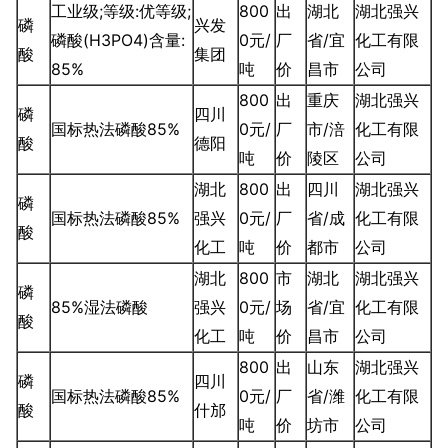
工业级;等级:优等级;
800
出
湖北
湖北强兴
磷
兴发
磷酸(H3PO4)含量:
0元/
厂
省/宜
化工有限
酸
集团
85%
吨
价
昌市
公司
800
出
重庆
湖北强兴
磷
四川
国标热法磷酸85%
0元/
厂
市/涪
化工有限
酸
德阳
吨
价
陵区
公司
湖北
800
出
四川
湖北强兴
磷
国标热法磷酸85%
强兴
0元/
厂
省/成
化工有限
酸
化工
吨
价
都市
公司
湖北
800
市
湖北
湖北强兴
磷
85%湿法磷酸
强兴
0元/
场
省/宜
化工有限
酸
化工
吨
价
昌市
公司
800
出
山东
湖北强兴
磷
四川
国标热法磷酸85%
0元/
厂
省/潍
化工有限
酸
什邡
吨
价
坊市
公司