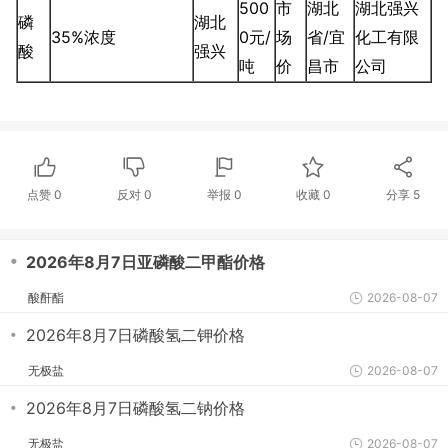
500
市
湖北
湖北强兴
磷
湖北
35%浓度
0元/
场
省/宜
化工有限
酸
强兴
吨
价
昌市
公司
点赞
0
反对
0
举报 0
收藏 0
分享
5
・
2026年8月7日亚磷酸二甲酯价格
酸酐酯
2026-08-07
・
2026年8月7日磷酸氢二钾价格
无极盐
2026-08-07
・
2026年8月7日磷酸氢二钠价格
无极盐
2026-08-07