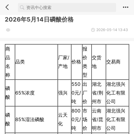
2026年5月14日磷酸价格
2026-05-14 13:43
商
报
品
厂家/
价
交货
品类
价格
交易商
名
产地
类
地
称
型
550
出
湖北
湖北强兴
磷
65%浓度
强兴
0元/
厂
省/荆
化工有限
酸
吨
价
州市
公司
800
市
云南
湖北强兴
磷
云天
85%湿法磷酸
0元/
场
省/昆
化工有限
酸
化
吨
价
明市
公司