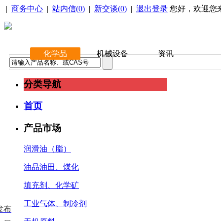
|
商务中心
|
站内信(
0
)
|
新交谈(
0
)
|
退出登录
您好，欢迎您
化学品
机械设备
资讯
分类导航
首页
产品市场
润滑油（脂）
油品油田、煤化
填充剂、化学矿
工业气体、制冷剂
发布