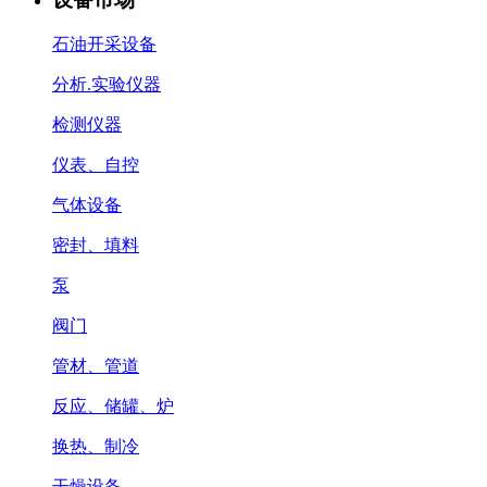
石油开采设备
分析.实验仪器
检测仪器
仪表、自控
气体设备
密封、填料
泵
阀门
管材、管道
反应、储罐、炉
换热、制冷
干燥设备