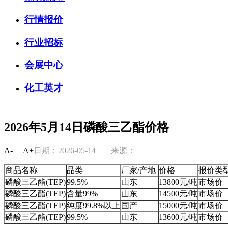
行情报价
行业招标
会展中心
化工英才
2026年5月14日磷酸三乙酯价格
A-
A+
日期：2026-05-14
来源：
商品名称
品类
厂家/产地
价格
报价类
磷酸三乙酯(TEP)
99.5%
山东
13800元/吨
市场价
磷酸三乙酯(TEP)
含量99%
山东
14500元/吨
市场价
磷酸三乙酯(TEP)
纯度99.8%以上
国产
15000元/吨
市场价
磷酸三乙酯(TEP)
99.5%
山东
13600元/吨
市场价