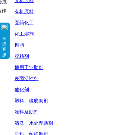
无机原料
会展
合作
有机原料
医药化工
化工溶剂
在
线
树脂
客
服
胶粘剂
通用工业助剂
表面活性剂
催化剂
塑料、橡胶助剂
涂料及助剂
清洗、水处理助剂
染料、纺织助剂