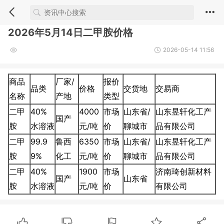
2026年5月14日二甲胺价格
2026-05-14 11:56
商品
厂家/
报价
品类
价格
交货地
交易商
名称
产地
类型
二甲
40%
4000
市场
山东省/
山东昱轩化工产
国产
胺
水溶液
元/吨
价
聊城市
品有限公司
二甲
99.9
鲁西
6350
市场
山东省/
山东昱轩化工产
胺
9%
化工
元/吨
价
聊城市
品有限公司
二甲
40%
1900
市场
济南琦创新材料
国产
山东省
胺
水溶液
元/吨
价
有限公司