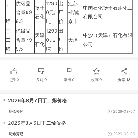
丁
优级品
1290
出
江苏
扬子
中国石化扬子石油化工
二
含量≥9
0元/
厂
省/南
石化
有限公司
烯
9.5
吨
价
京市
丁
优级品
1290
出
天津
中沙（天津）石化有限
二
含量≥9
0元/
厂
天津
石化
公司
烯
9.5
吨
价
点赞
0
反对
0
举报 0
收藏 0
分享
13
・
2026年8月7日丁二烯价格
烷烯芳烃
2026-08-07
・
2026年8月6日丁二烯价格
烷烯芳烃
2026-08-06