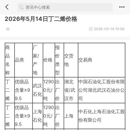
2026年5月14日丁二烯价格
2026-05-14 10:59
商
厂
报
品
家/
价
交货
品类
价格
交易商
名
产
类
地
称
地
型
丁
优级品
1290
出
湖北
中国石油化工股份有限
武汉
二
含量≥9
0元/
厂
省/武
公司湖北武汉石油分公
石化
烯
9.5
吨
价
汉市
司
丁
优级品
1290
出
上海
中石化上海石油化工股
二
含量≥9
0元/
厂
上海
石化
份有限公司
烯
9.5
吨
价