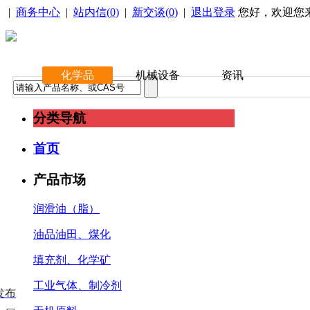
|
商务中心
|
站内信(
0
)
|
新交谈(
0
)
|
退出登录
您好，欢迎您
化学品
机械设备
资讯
分类导航
首页
产品市场
润滑油（脂）
油品油田、煤化
填充剂、化学矿
工业气体、制冷剂
发布