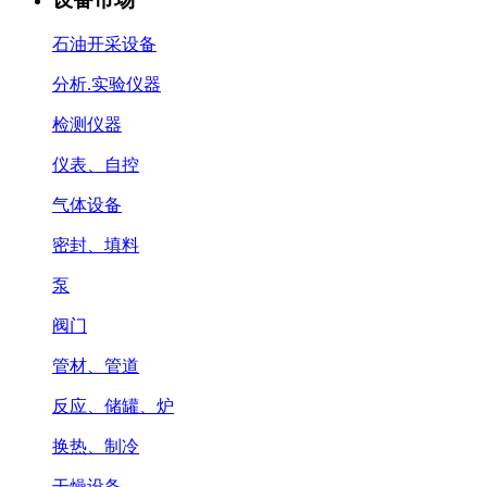
石油开采设备
分析.实验仪器
检测仪器
仪表、自控
气体设备
密封、填料
泵
阀门
管材、管道
反应、储罐、炉
换热、制冷
干燥设备