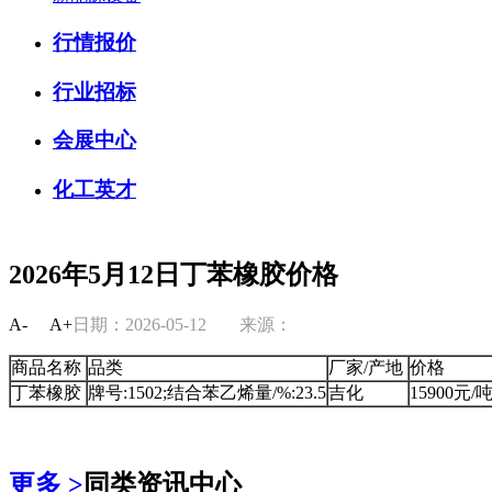
行情报价
行业招标
会展中心
化工英才
2026年5月12日丁苯橡胶价格
A-
A+
日期：2026-05-12
来源：
商品名称
品类
厂家/产地
价格
丁苯橡胶
牌号:1502;结合苯乙烯量/%:23.5
吉化
15900元/
更多 >
同类资讯中心