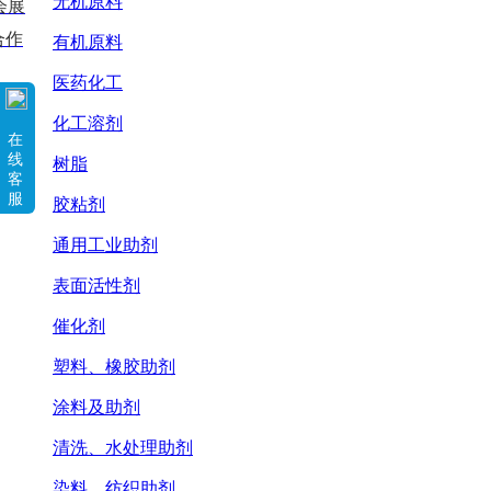
无机原料
会展
合作
有机原料
医药化工
化工溶剂
在
线
树脂
客
服
胶粘剂
通用工业助剂
表面活性剂
催化剂
塑料、橡胶助剂
涂料及助剂
清洗、水处理助剂
染料、纺织助剂