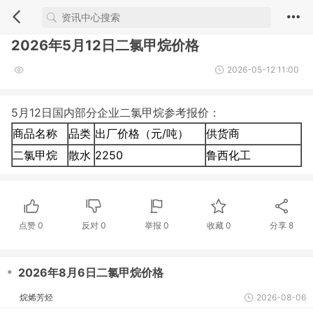
2026年5月12日二氯甲烷价格
2026-05-12 11:00
5月12日国内部分企业二氯甲烷参考报价：
商品名称
品类
出厂价格（元/吨）
供货商
二氯甲烷
散水
2250
鲁西化工
点赞
0
反对
0
举报 0
收藏 0
分享
8
・
2026年8月6日二氯甲烷价格
烷烯芳烃
2026-08-06