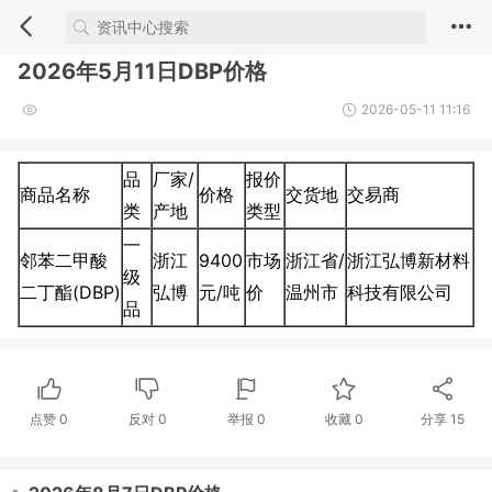
2026年5月11日DBP价格
2026-05-11 11:16
品
厂家/
报价
商品名称
价格
交货地
交易商
类
产地
类型
一
邻苯二甲酸
浙江
9400
市场
浙江省/
浙江弘博新材料
级
二丁酯(DBP)
弘博
元/吨
价
温州市
科技有限公司
品
点赞
0
反对
0
举报 0
收藏 0
分享
15