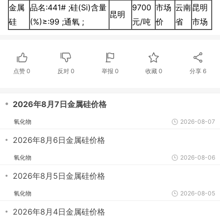
金属
品名:441# ;硅(Si)含量
9700
市场
云南
昆明
昆明
硅
(%)≥:99 ;通氧 ;
元/吨
价
省
市场
点赞
0
反对
0
举报 0
收藏 0
分享
6
・
2026年8月7日金属硅价格
氧化物
2026-08-07
・
2026年8月6日金属硅价格
氧化物
2026-08-06
・
2026年8月5日金属硅价格
氧化物
2026-08-05
・
2026年8月4日金属硅价格