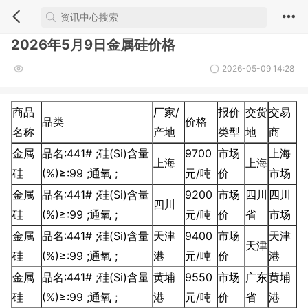
2026年5月9日金属硅价格
2026-05-09 14:28
商品
厂家/
报价
交货
交易
品类
价格
名称
产地
类型
地
商
金属
品名:441# ;硅(Si)含量
9700
市场
上海
上海
上海
硅
(%)≥:99 ;通氧 ;
元/吨
价
市场
金属
品名:441# ;硅(Si)含量
9200
市场
四川
四川
四川
硅
(%)≥:99 ;通氧 ;
元/吨
价
省
市场
金属
品名:441# ;硅(Si)含量
天津
9400
市场
天津
天津
硅
(%)≥:99 ;通氧 ;
港
元/吨
价
港
金属
品名:441# ;硅(Si)含量
黄埔
9550
市场
广东
黄埔
硅
(%)≥:99 ;通氧 ;
港
元/吨
价
省
港