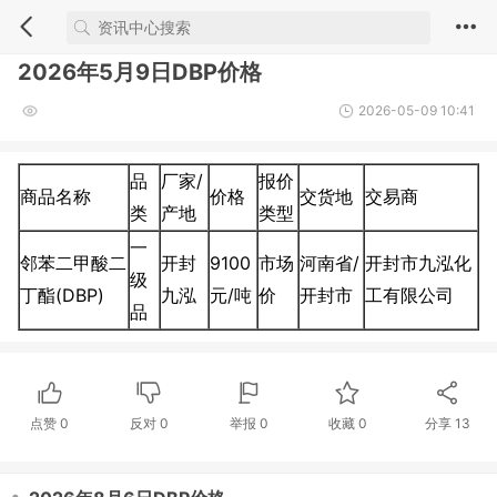
2026年5月9日DBP价格
2026-05-09 10:41
品
厂家/
报价
商品名称
价格
交货地
交易商
类
产地
类型
一
邻苯二甲酸二
开封
9100
市场
河南省/
开封市九泓化
级
丁酯(DBP)
九泓
元/吨
价
开封市
工有限公司
品
点赞
0
反对
0
举报 0
收藏 0
分享
13