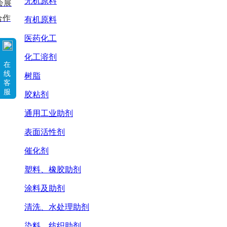
无机原料
会展
合作
有机原料
医药化工
化工溶剂
在
线
树脂
客
服
胶粘剂
通用工业助剂
表面活性剂
催化剂
塑料、橡胶助剂
涂料及助剂
清洗、水处理助剂
染料、纺织助剂