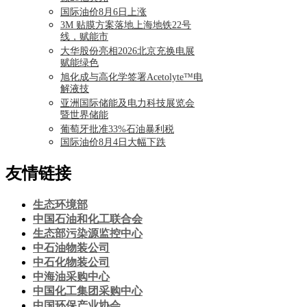
国际油价8月6日上涨
3M 贴膜方案落地上海地铁22号
线，赋能市
大华股份亮相2026北京充换电展
赋能绿色
旭化成与高化学签署Acetolyte™电
解液技
亚洲国际储能及电力科技展览会
暨世界储能
葡萄牙批准33%石油暴利税
国际油价8月4日大幅下跌
友情链接
生态环境部
中国石油和化工联合会
生态部污染源监控中心
中石油物装公司
中石化物装公司
中海油采购中心
中国化工集团采购中心
中国环保产业协会