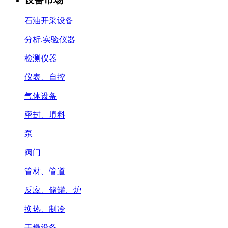
石油开采设备
分析.实验仪器
检测仪器
仪表、自控
气体设备
密封、填料
泵
阀门
管材、管道
反应、储罐、炉
换热、制冷
干燥设备