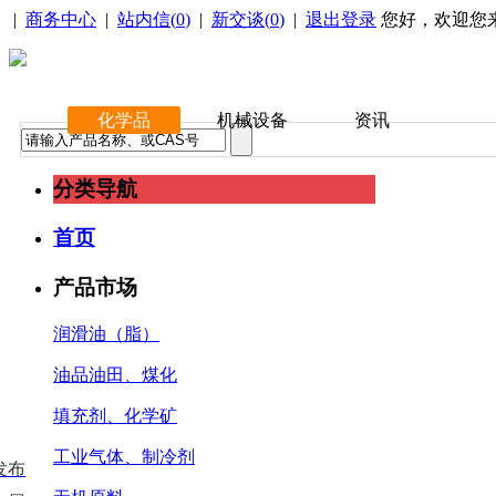
|
商务中心
|
站内信(
0
)
|
新交谈(
0
)
|
退出登录
您好，欢迎您
化学品
机械设备
资讯
分类导航
首页
产品市场
润滑油（脂）
油品油田、煤化
填充剂、化学矿
工业气体、制冷剂
发布