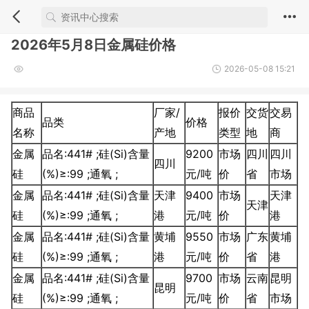
2026年5月8日金属硅价格
2026-05-08 15:21
商品
厂家/
报价
交货
交易
品类
价格
名称
产地
类型
地
商
金属
品名:441# ;硅(Si)含量
9200
市场
四川
四川
四川
硅
(%)≥:99 ;通氧 ;
元/吨
价
省
市场
金属
品名:441# ;硅(Si)含量
天津
9400
市场
天津
天津
硅
(%)≥:99 ;通氧 ;
港
元/吨
价
港
金属
品名:441# ;硅(Si)含量
黄埔
9550
市场
广东
黄埔
硅
(%)≥:99 ;通氧 ;
港
元/吨
价
省
港
金属
品名:441# ;硅(Si)含量
9700
市场
云南
昆明
昆明
硅
(%)≥:99 ;通氧 ;
元/吨
价
省
市场