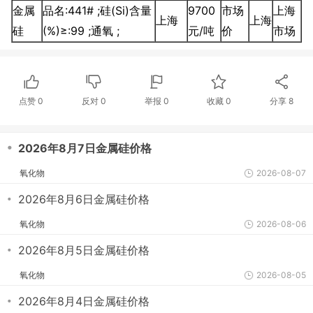
金属
品名:441# ;硅(Si)含量
9700
市场
上海
上海
上海
硅
(%)≥:99 ;通氧 ;
元/吨
价
市场
点赞
0
反对
0
举报 0
收藏 0
分享
8
・
2026年8月7日金属硅价格
氧化物
2026-08-07
・
2026年8月6日金属硅价格
氧化物
2026-08-06
・
2026年8月5日金属硅价格
氧化物
2026-08-05
・
2026年8月4日金属硅价格