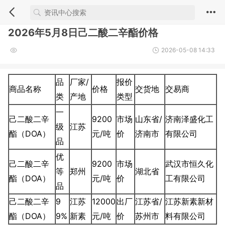
2026年5月8日己二酸二辛酯价格
2026-05-08 14:33
品
厂家/
报价
商品名称
价格
交货地
交易商
类
产地
类型
一
己二酸二辛
9200
市场
山东省/
济南泽盛化工
级
江苏
酯（DOA）
元/吨
价
济南市
有限公司
品
优
己二酸二辛
9200
市场
武汉市恒久化
等
郑州
湖北省
酯（DOA）
元/吨
价
工有限公司
品
己二酸二辛
9
江苏
12000
出厂
江苏省/
江苏新素新材
酯（DOA）
9%
新素
元/吨
价
苏州市
料有限公司