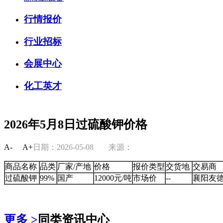
行情报价
行业招标
会展中心
化工英才
2026年5月8日过硫酸钾价格
A-
A+
日期：2026-05-08
来源：
商品名称
品类
厂家/产地
价格
报价类型
交货地
交易商
过硫酸钾
99%
国产
12000元/吨
市场价
--
襄阳友
更多 >
同类资讯中心