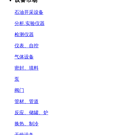
石油开采设备
分析.实验仪器
检测仪器
仪表、自控
气体设备
密封、填料
泵
阀门
管材、管道
反应、储罐、炉
换热、制冷
干燥设备