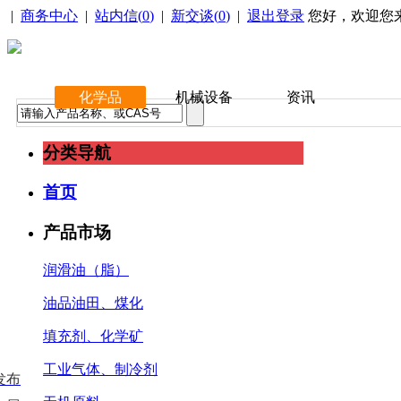
|
商务中心
|
站内信(
0
)
|
新交谈(
0
)
|
退出登录
您好，欢迎您
化学品
机械设备
资讯
分类导航
首页
产品市场
润滑油（脂）
油品油田、煤化
填充剂、化学矿
工业气体、制冷剂
发布