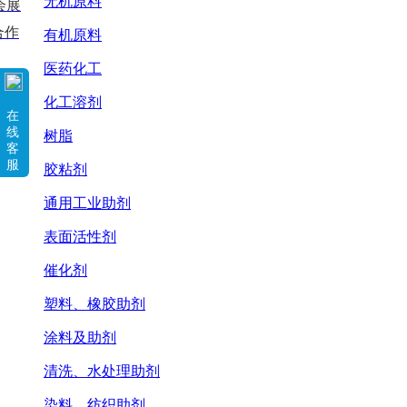
无机原料
会展
合作
有机原料
医药化工
化工溶剂
在
线
树脂
客
服
胶粘剂
通用工业助剂
表面活性剂
催化剂
塑料、橡胶助剂
涂料及助剂
清洗、水处理助剂
染料、纺织助剂