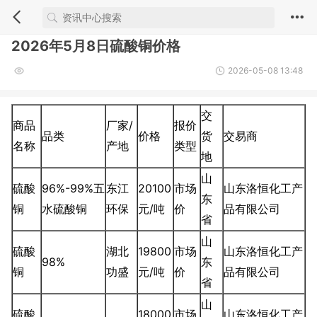
2026年5月8日硫酸铜价格
2026-05-08 13:48
交
商品
厂家/
报价
品类
价格
货
交易商
名称
产地
类型
地
山
硫酸
96%-99%五
东江
20100
市场
山东洛恒化工产
东
铜
水硫酸铜
环保
元/吨
价
品有限公司
省
山
硫酸
湖北
19800
市场
山东洛恒化工产
98%
东
铜
功盛
元/吨
价
品有限公司
省
山
硫酸
18000
市场
山东洛恒化工产