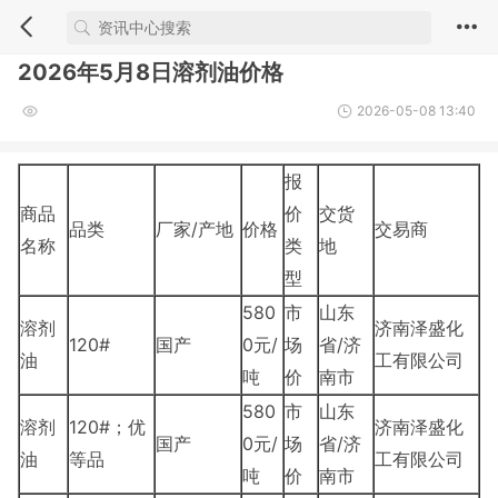
2026年5月8日溶剂油价格
2026-05-08 13:40
报
商品
价
交货
品类
厂家/产地
价格
交易商
名称
类
地
型
580
市
山东
溶剂
济南泽盛化
120#
国产
0元/
场
省/济
油
工有限公司
吨
价
南市
580
市
山东
溶剂
120#；优
济南泽盛化
国产
0元/
场
省/济
油
等品
工有限公司
吨
价
南市