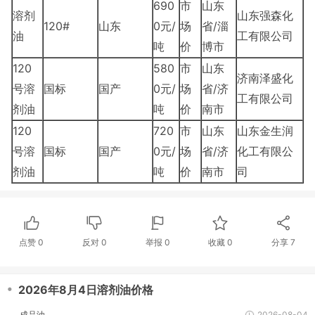
690
市
山东
溶剂
山东强森化
120#
山东
0元/
场
省/淄
油
工有限公司
吨
价
博市
120
580
市
山东
济南泽盛化
号溶
国标
国产
0元/
场
省/济
工有限公司
剂油
吨
价
南市
120
720
市
山东
山东金生润
号溶
国标
国产
0元/
场
省/济
化工有限公
剂油
吨
价
南市
司
点赞
0
反对
0
举报 0
收藏 0
分享
7
・
2026年8月4日溶剂油价格
成品油
2026-08-04