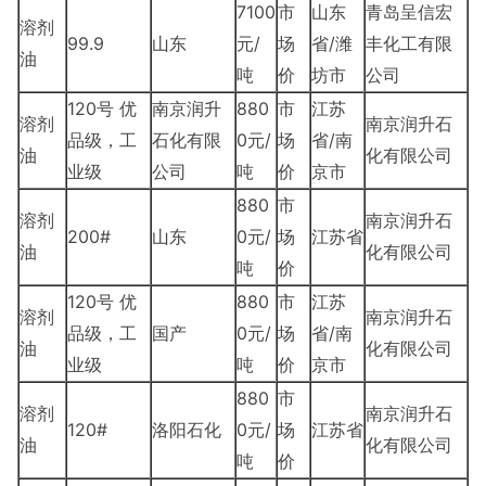
7100
市
山东
青岛呈信宏
溶剂
99.9
山东
元/
场
省/潍
丰化工有限
油
吨
价
坊市
公司
120号 优
南京润升
880
市
江苏
溶剂
南京润升石
品级，工
石化有限
0元/
场
省/南
油
化有限公司
业级
公司
吨
价
京市
880
市
溶剂
南京润升石
200#
山东
0元/
场
江苏省
油
化有限公司
吨
价
120号 优
880
市
江苏
溶剂
南京润升石
品级，工
国产
0元/
场
省/南
油
化有限公司
业级
吨
价
京市
880
市
溶剂
南京润升石
120#
洛阳石化
0元/
场
江苏省
油
化有限公司
吨
价