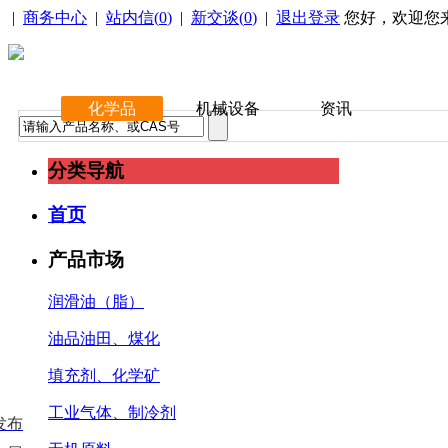
|
商务中心
|
站内信(
0
)
|
新交谈(
0
)
|
退出登录
您好，欢迎您
化学品
机械设备
资讯
分类导航
首页
产品市场
润滑油（脂）
油品油田、煤化
填充剂、化学矿
工业气体、制冷剂
发布