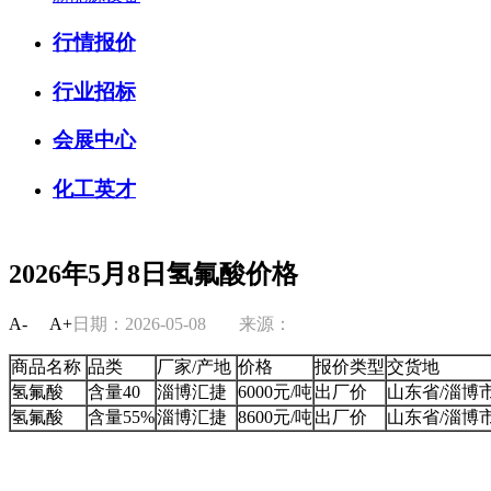
行情报价
行业招标
会展中心
化工英才
2026年5月8日氢氟酸价格
A-
A+
日期：2026-05-08
来源：
商品名称
品类
厂家/产地
价格
报价类型
交货地
氢氟酸
含量40
淄博汇捷
6000元/吨
出厂价
山东省/淄博
氢氟酸
含量55%
淄博汇捷
8600元/吨
出厂价
山东省/淄博