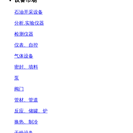
石油开采设备
分析.实验仪器
检测仪器
仪表、自控
气体设备
密封、填料
泵
阀门
管材、管道
反应、储罐、炉
换热、制冷
干燥设备