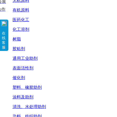
无机原料
会展
合作
有机原料
医药化工
化工溶剂
在
线
树脂
客
服
胶粘剂
通用工业助剂
表面活性剂
催化剂
塑料、橡胶助剂
涂料及助剂
清洗、水处理助剂
染料、纺织助剂