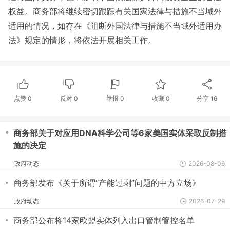
权益。商务部将继续密切跟踪有关国家法律与措施不当域外
适用的情况，如存在《阻断外国法律与措施不当域外适用办
法》规定的情形，将依法开展相关工作。
点赞
0
反对
0
举报 0
收藏 0
分享
16
・
商务部关于对应用DNA科学公司等6家美国实体采取反制措
施的决定
政府动态
2026-08-06
・
商务部发布《关于所谓“产能过剩”问题的中方立场》
政府动态
2026-07-29
・
商务部公布将14家欧盟实体列入出口管制管控名单