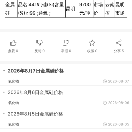
金属
品名:441# ;硅(Si)含量
9700
市场
云南
昆明
昆明
硅
(%)≥:99 ;通氧 ;
元/吨
价
省
市场
点赞
0
反对
0
举报 0
收藏 0
分享
5
・
2026年8月7日金属硅价格
氧化物
2026-08-07
・
2026年8月6日金属硅价格
氧化物
2026-08-06
・
2026年8月5日金属硅价格
氧化物
2026-08-05