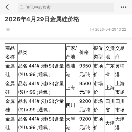
2026年4月29日金属硅价格
2026-04-29 13:22
商品
厂家/
报价
交货
交易
品类
价格
名称
产地
类型
地
商
金属
品名:441# ;硅(Si)含量
黄埔
9350
市场
广东
黄埔
硅
(%)≥:99 ;通氧 ;
港
元/吨
价
省
港
金属
品名:441# ;硅(Si)含量
9500
市场
上海
上海
上海
硅
(%)≥:99 ;通氧 ;
元/吨
价
市场
金属
品名:441# ;硅(Si)含量
9200
市场
四川
四川
四川
硅
(%)≥:99 ;通氧 ;
元/吨
价
省
市场
金属
品名:441# ;硅(Si)含量
天津
9200
市场
天津
天津
硅
(%)≥:99 ;通氧 ;
港
元/吨
价
港