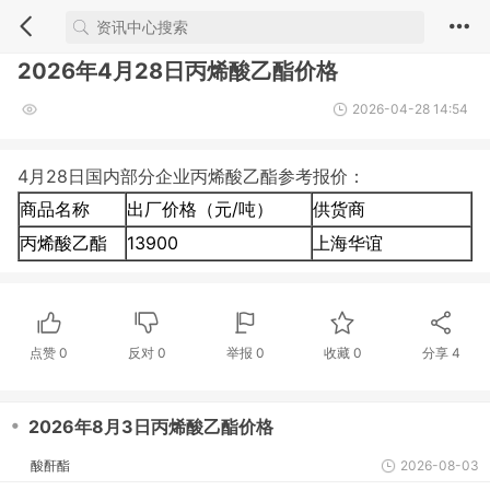
2026年4月28日丙烯酸乙酯价格
2026-04-28 14:54
4月28日国内部分企业丙烯酸乙酯参考报价：
商品名称
出厂价格（元/吨）
供货商
丙烯酸乙酯
13900
上海华谊
点赞
0
反对
0
举报 0
收藏 0
分享
4
・
2026年8月3日丙烯酸乙酯价格
酸酐酯
2026-08-03